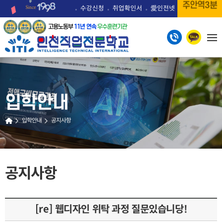
3분
역
안
주
수강신청
취업확인서
愛인전넷
고용노동부
11년 연속
우수훈련기관
입학안내
입학안내
공지사항
공지사항
[re] 웹디자인 위탁 과정 질문있습니당!